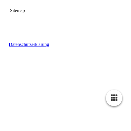
Sitemap
Datenschutzerklärung
Fewo-Grosso I Eidenbacher Weg 9 I 97782 Gräfendorf I Tel.:
09357/1445